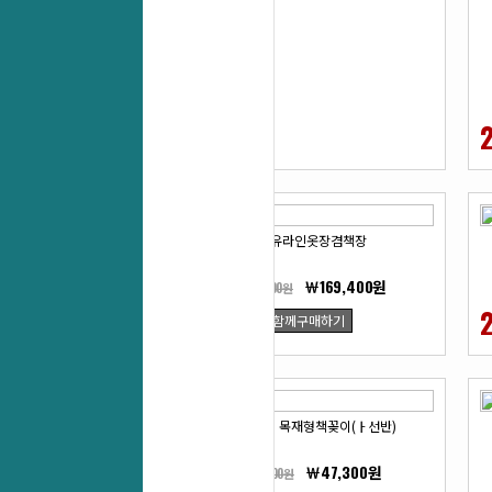
27
%
UL-유라인옷장겸책장
￦169,400원
￦232,100원
27
함께구매하기
%
UL-유라인 목재형책꽂이(ㅏ선반)
￦47,300원
￦64,900원