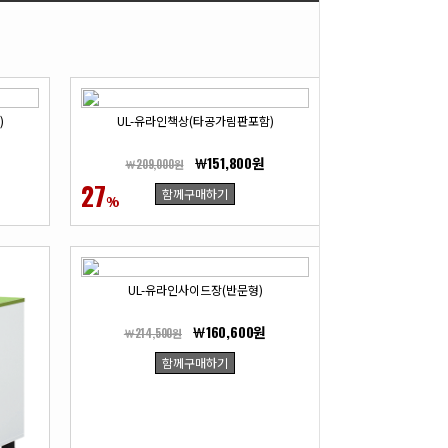
)
UL-유라인책상(타공가림판포함)
UL-
￦151,800원
￦209,000원
￦99,000
27
28
함께구매하기
함
%
%
UL-유라인사이드장(반문형)
UL
￦160,600원
￦214,500원
￦195,800
함께구매하기
함