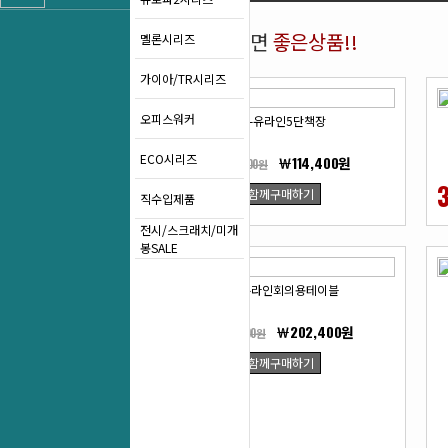
함께 구매하면
좋은상품!!
멜론시리즈
가이아/TR시리즈
오피스워커
UL-유라인5단책장
ECO시리즈
￦114,400원
￦165,000원
31
함께구매하기
직수입제품
%
전시/스크래치/미개
봉SALE
UL-유라인회의용테이블
￦202,400원
￦277,200원
함께구매하기