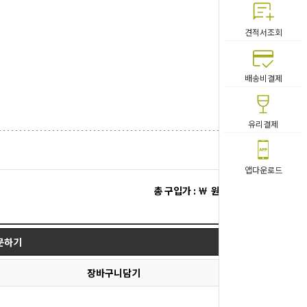
견적서조회
배송비결제
유리결제
앱다운로드
총 구입가 : ￦
원
문하기
장바구니담기