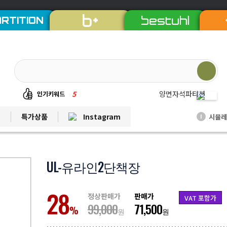
RTITION
5
양면자석파티션
6
퀸즈중역책상
인기키워드
7
듀오백체어
트
특가상품
Instagram
시뮬레
I
8
EL프리미엄파티션
9
발리회전의자
10
연수용테이블
UL-유라인2단책장
1
비플러스의자
28
2
칼라철재
정상판매가
판매가
VAT 포함가
99,000
71,500
3
세트상품
%
원
원
4
리더풀메쉬의자