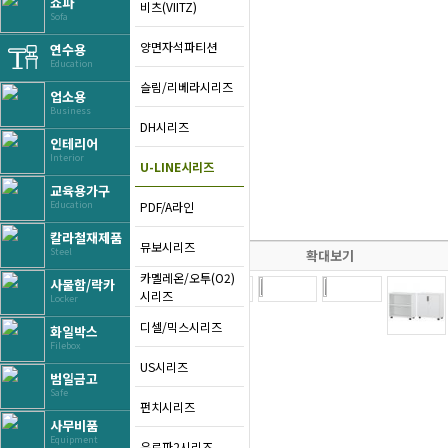
쇼파
비츠(VIITZ)
Sofa
양면자석파티션
연수용
Education
슬림/리베라시리즈
업소용
Business
DH시리즈
인테리어
Interior
U-LINE시리즈
교육용가구
PDF/A라인
Education
칼라철재제품
뮤보시리즈
Steel
확대보기
카멜레온/오투(O2)
사물함/락카
시리즈
Locker
디셀/믹스시리즈
화일박스
Filebox
US시리즈
범일금고
Safe
펀치시리즈
사무비품
Equipment
유로파2시리즈