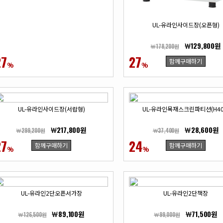
UL-유라인사이드장(오픈형)
￦129,800원
￦178,200원
27
27
함께구매하기
%
%
UL-유라인사이드장(서랍형)
UL-유라인목재스크린파티션(H40
￦217,800원
￦28,600원
￦299,200원
￦37,400원
27
24
함께구매하기
함께구매하기
%
%
UL-유라인2단오픈서가장
UL-유라인2단책장
￦89,100원
￦71,500원
￦126,500원
￦99,000원