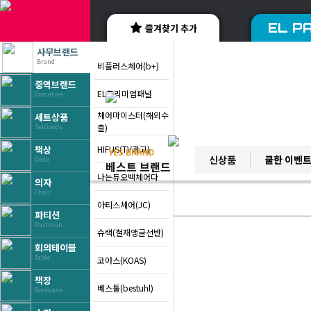
EL PA
즐겨찾기 추가
사무브랜드
Brand
비플러스체어(b+)
중역브랜드
EL프리미엄패널
Executive
체어마이스터(해외수
세트상품
출)
SetGoods
HIFUS(TV광고)
책상
YES BRAND
신상품
쿨한 이벤
Desk
베스트 브랜드
나는듀오백체어다
의자
Chair
아티스체어(JC)
파티션
Partition
슈랙(철재앵글선반)
회의테이블
Table
코아스(KOAS)
책장
베스툴(bestuhl)
Bookcase