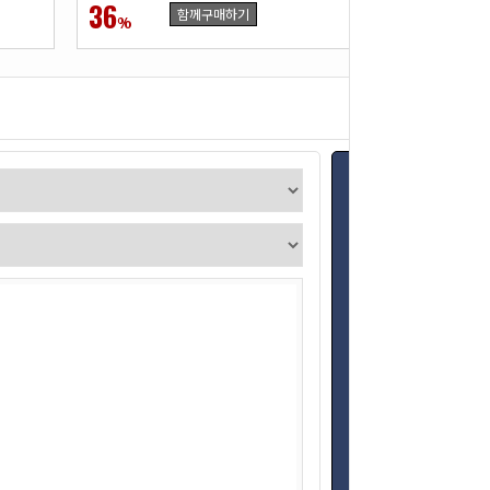
36
36
함께구매하기
함
%
%
지역을 선택하세