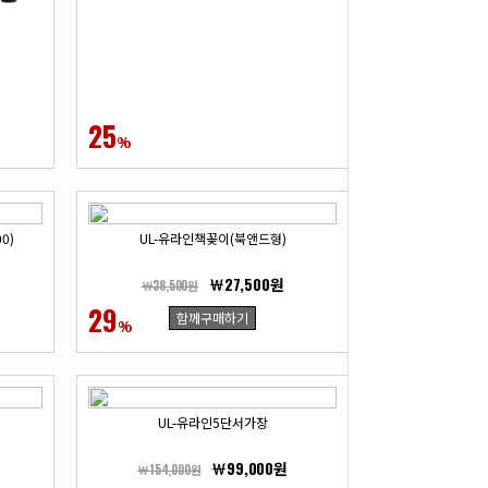
25
27
%
%
0)
UL-유라인책꽂이(북앤드형)
UL-
￦27,500원
￦38,500원
￦118,800
29
29
함께구매하기
함
%
%
UL-유라인5단서가장
UL-
￦99,000원
￦154,000원
￦154,000