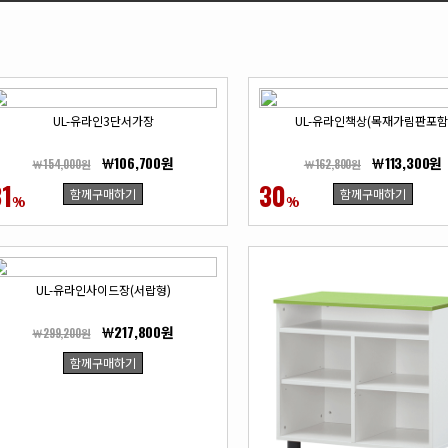
UL-유라인3단서가장
UL-유라인책상(목재가림판포함
￦106,700원
￦113,300원
￦154,000원
￦162,800원
31
30
함께구매하기
함께구매하기
%
%
UL-유라인사이드장(서랍형)
￦217,800원
￦299,200원
함께구매하기