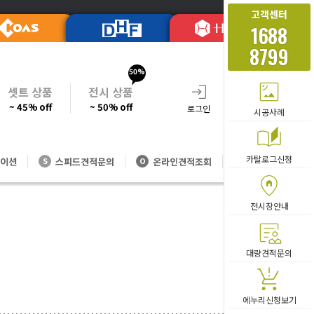
고객센터
1688
8799
50%
셋트 상품
전시 상품
~ 45% off
~ 50% off
로그인
회원가입
주문조회
시공사례
카탈로그신청
이션
스피드견적문의
온라인견적조회
대량방문견적
S
O
V
전시장안내
카테고리 
대량견적문의
에누리신청보기