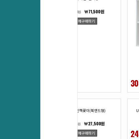
￦71,500원
￦99,000원
함께구매하기
28
30
%
UL-유라인책꽂이(북앤드형)
U
￦27,500원
￦38,500원
29
24
함께구매하기
%