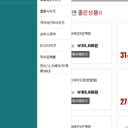
함께 구매하면
좋은상품!!
멜론시리즈
가이아/TR시리즈
UL-유라인5단책장
오피스워커
￦114,400원
ECO시리즈
￦165,000원
31
31
함께구매하기
%
직수입제품
전시/스크래치/미개
봉SALE
UL-유라인사이드장(반문형)
￦160,600원
￦214,500원
25
27
함께구매하기
%
UL-유라인2단책장