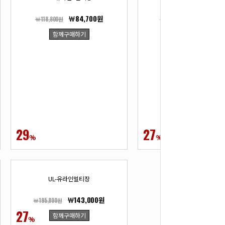
￦84,700원
￦202,40
￦118,800원
￦277,200원
함께구매하기
함께구매하기
29
27
%
%
UL-유라인멀티장
￦143,000원
￦195,800원
27
함께구매하기
%