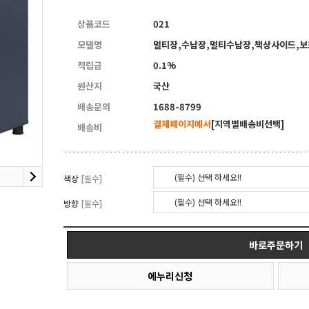
6
퀸즈중역책상
상품코드
021
모델명
멀티장,수납장,멀티수납장,책상사이드,보조
적립금
0.1%
원산지
국산
배송문의
1688-8799
결제페이지에서
[지역별배송비선택]
배송비
(필수) 선택 하세요!!
색상
[필수]
(필수) 선택 하세요!!
방향
[필수]
바로주문하기
에누리신청