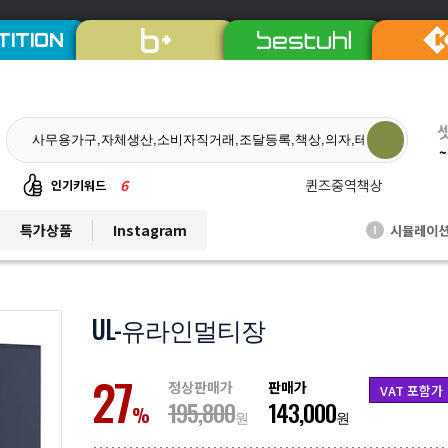
TITION
~
7
듀오백체어
인기키워드
8
EL프리미엄파티션
특가상품
Instagram
시뮬레이
I
9
발리회전의자
10
연수용테이블
1
비플러스의자
UL-유라인멀티장
2
칼라철재
27
3
세트상품
정상판매가
판매가
VAT 포함가
195,800
143,000
4
리더풀메쉬의자
%
원
원
5
양면자석파티션