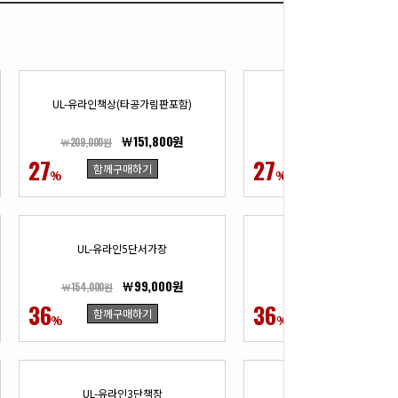
UL-유라인책상(타공가림판포함)
UL-유라인사이드장(서랍
￦151,800원
￦217,80
￦209,000원
￦299,200원
27
27
함께구매하기
함께구매하기
%
%
UL-유라인5단서가장
UL-유라인5단서가장
￦99,000원
￦99,00
￦154,000원
￦154,000원
36
36
함께구매하기
함께구매하기
%
%
UL-유라인3단책장
UL-유라인회의용테이