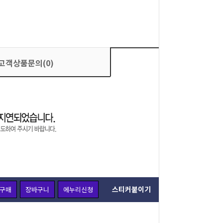
고객상품문의(0)
상품평가(0)
스티커붙이기
구매
장바구니
에누리신청
주문옵션 