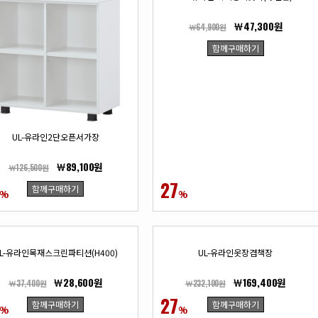
￦47,300원
￦64,900원
함께구매하기
UL-유라인2단오픈서가장
￦89,100원
￦126,500원
27
함께구매하기
%
%
L-유라인목재스크린파티션(H400)
UL-유라인옷장겸책장
￦28,600원
￦169,400원
￦37,400원
￦232,100원
27
함께구매하기
함께구매하기
%
%