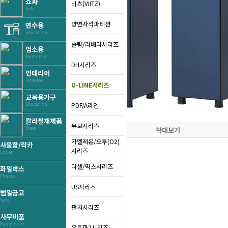
쇼파
비츠(VIITZ)
Sofa
양면자석파티션
연수용
Education
슬림/리베라시리즈
업소용
Business
DH시리즈
인테리어
Interior
U-LINE시리즈
교육용가구
PDF/A라인
Education
칼라철재제품
뮤보시리즈
Steel
확대보기
카멜레온/오투(O2)
사물함/락카
시리즈
Locker
디셀/믹스시리즈
화일박스
Filebox
US시리즈
범일금고
Safe
펀치시리즈
사무비품
Equipment
유로파2시리즈