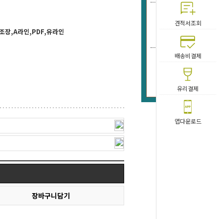
UL-유라
견적서조회
판
장,A라인,PDF,유라인
113
배송비결제
UL-유
202
유리결제
앱다운로드
장바구니담기