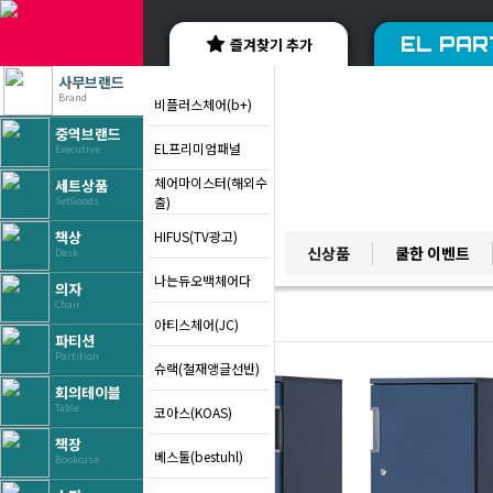
EL PAR
즐겨찾기 추가
사무브랜드
Brand
비플러스체어(b+)
중역브랜드
EL프리미엄패널
Executive
체어마이스터(해외수
세트상품
출)
SetGoods
HIFUS(TV광고)
책상
YES BRAND
신상품
쿨한 이벤트
Desk
베스트 브랜드
나는듀오백체어다
의자
Chair
아티스체어(JC)
파티션
Partition
슈랙(철재앵글선반)
회의테이블
Table
코아스(KOAS)
책장
베스툴(bestuhl)
Bookcase