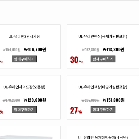
UL-유라인3단서가장
UL-유라인책상(목재가림판포함)
￦106,700원
￦113,300원
￦154,000원
￦162,800원
30
함께구매하기
함께구매하기
%
%
UL-유라인사이드장(오픈형)
UL-유라인책상(타공가림판포함)
￦129,800원
￦151,800원
￦178,200원
￦209,000원
27
함께구매하기
함께구매하기
%
%
UL-유라인 목재형책꽂이(ㅓ선반)