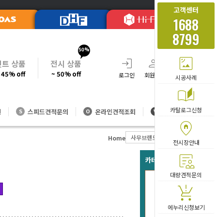
고객센터
1688
8799
50%
셋트 상품
전시 상품
 45% off
~ 50% off
로그인
회원가입
주문조회
장바
시공사례
카탈로그신청
션
스피드견적문의
온라인견적조회
대량방문견적
S
O
V
사무브랜드
U-LINE시리즈
Home
전시장안내
카테고리 베스트 아이템
대량견적문의
UL-유라
판
113
에누리신청보기