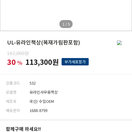
1 / 5
UL-유라인책상(목재가림판포함)
162,800원
30
113,300원
%
부가세포함가
상품코드
532
모델명
유라인사무용책상
제조국
국산/ 수입OEM
배송문의
1688-8799
함께구매 하세요!!