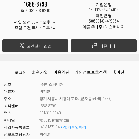
1688-8799
기업은행
169103-89-704018
팩스 031-316-0240
국민은행
606001-01-419064
평일 오전 09시 ~ 오후 7시
예금주 :
(주) 예스퍼니처
주말 오전 10시 ~ 오후 4시
고객센터 연결
커뮤니티
로그인
회원가입
이용약관
개인정보보호정책
PC버전
상호
(주)예스퍼니처
대표자
박정훈
주소
경기 시흥시 시흥대로 197(군자동54-9)[14997]
고객센터
1688-8799
팩스
031-316-0240
이메일
yes55194@naver.com
사업자등록번호
140-81-55194
사업자확인하기
정보보호담당자
박정훈