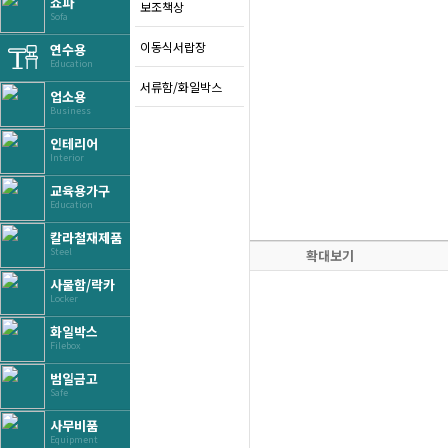
쇼파
보조책상
Sofa
이동식서랍장
연수용
Education
서류함/화일박스
업소용
Business
인테리어
Interior
교육용가구
Education
칼라철재제품
Steel
확대보기
사물함/락카
Locker
화일박스
Filebox
범일금고
Safe
사무비품
Equipment