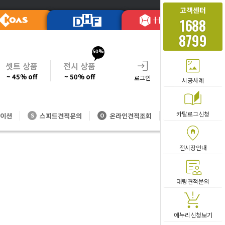
고객센터
1688
8799
50%
셋트 상품
전시 상품
~ 45% off
~ 50% off
로그인
회원가입
주문조회
시공사례
카탈로그신청
이션
스피드견적문의
온라인견적조회
대량방문견적
S
O
V
전시장안내
카테고리 
대량견적문의
에누리신청보기