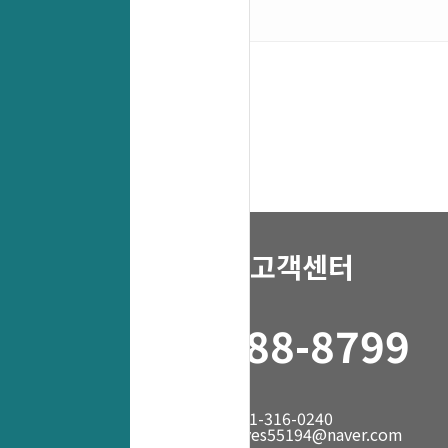
고객센터
1688-8799
fax. 031-316-0240
mail. yes55194@naver.com