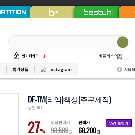
RTITION
1
비플러스의자
인기키워드
2
칼라철재
트
특가상품
Instagram
시뮬레
I
3
세트상품
4
리더풀메쉬의자
5
양면자석파티션
DF-TM(티엠)책상(주문제작)
6
퀸즈중역책상
상판 18T
7
듀오백체어
27
정상판매가
판매가
8
EL프리미엄파티션
VAT 포함가
93,500
68,200
%
원
원
9
발리회전의자