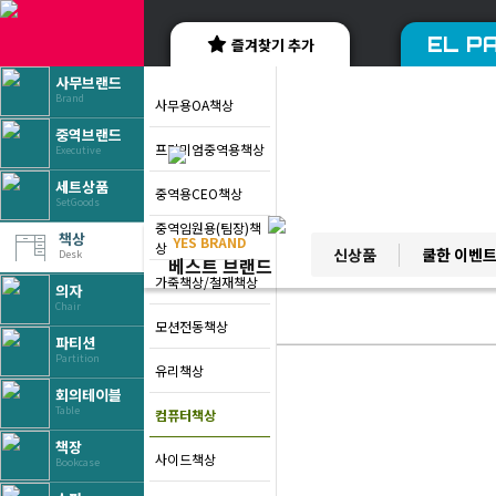
EL PA
즐겨찾기 추가
사무브랜드
Brand
사무용OA책상
중역브랜드
프리미엄중역용책상
Executive
세트상품
중역용CEO책상
SetGoods
중역임원용(팀장)책
책상
YES BRAND
상
신상품
쿨한 이벤
Desk
베스트 브랜드
가죽책상/철재책상
의자
Chair
모션전동책상
파티션
Partition
유리책상
회의테이블
Table
컴퓨터책상
책장
사이드책상
Bookcase