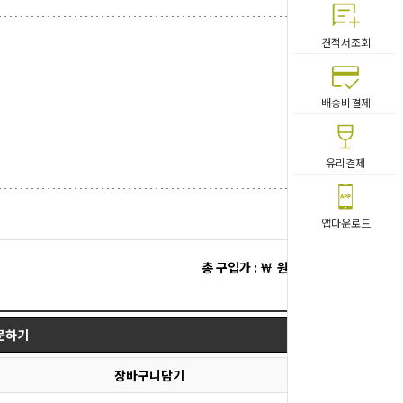
견적서조회
배송비결제
유리결제
앱다운로드
총 구입가 : ￦
원
문하기
장바구니담기