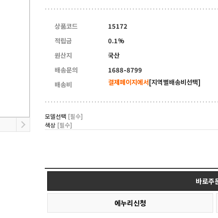
10
연수용테이블
상품코드
15172
적립금
0.1%
원산지
국산
배송문의
1688-8799
결제페이지에서
[지역별배송비선택]
배송비
모델선택
[필수]
색상
[필수]
바로주
에누리신청