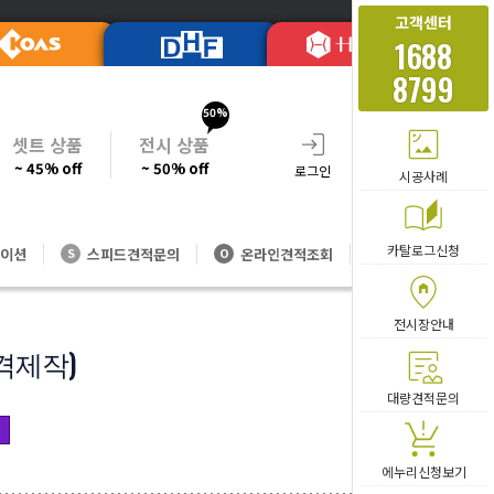
고객센터
1688
8799
50%
셋트 상품
전시 상품
~ 45% off
~ 50% off
로그인
회원가입
주문조회
시공사례
카탈로그신청
이션
스피드견적문의
온라인견적조회
대량방문견적
S
O
V
전시장안내
격제작)
카테고리 
대량견적문의
에누리신청보기