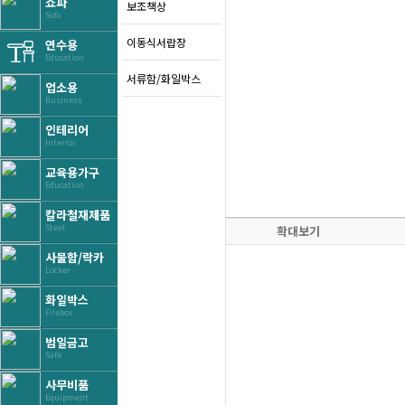
쇼파
보조책상
Sofa
이동식서랍장
연수용
Education
서류함/화일박스
업소용
Business
인테리어
Interior
교육용가구
Education
칼라철재제품
Steel
확대보기
사물함/락카
Locker
화일박스
Filebox
범일금고
Safe
사무비품
Equipment