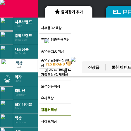
EL PA
즐겨찾기 추가
사무브랜드
Brand
사무용OA책상
중역브랜드
프리미엄중역용책상
Executive
세트상품
중역용CEO책상
SetGoods
중역임원용(팀장)책
책상
YES BRAND
상
신상품
쿨한 이벤
Desk
베스트 브랜드
가죽책상/철재책상
의자
Chair
모션전동책상
파티션
Partition
유리책상
회의테이블
Table
컴퓨터책상
책장
사이드책상
Bookcase