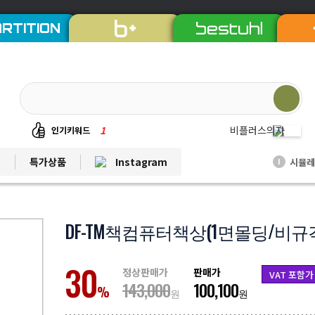
RTITION
1
비플러스의자
인기키워드
2
칼라철재
트
특가상품
Instagram
시뮬레
I
3
세트상품
4
리더풀메쉬의자
5
양면자석파티션
DF-TM책컴퓨터책상(1면몰딩/비규
6
퀸즈중역책상
30
7
듀오백체어
정상판매가
판매가
VAT 포함가
143,000
100,100
8
EL프리미엄파티션
%
원
원
9
발리회전의자