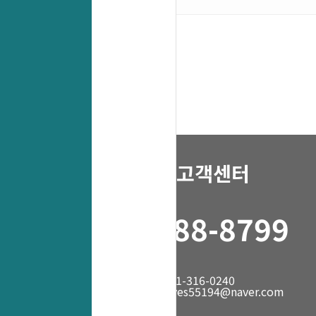
고객센터
1688-8799
fax. 031-316-0240
mail. yes55194@naver.com