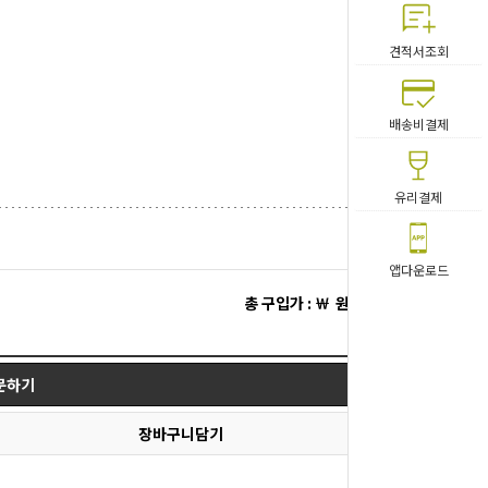
견적서조회
배송비결제
유리결제
앱다운로드
총 구입가 : ￦
원
문하기
장바구니담기