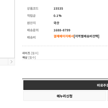
10
연수용테이블
상품코드
15535
적립금
0.1%
원산지
국산
배송문의
1688-8799
결제페이지에서
[지역별배송비선택]
배송비
사이즈
[필수]
색상
[필수]
바로주
에누리신청