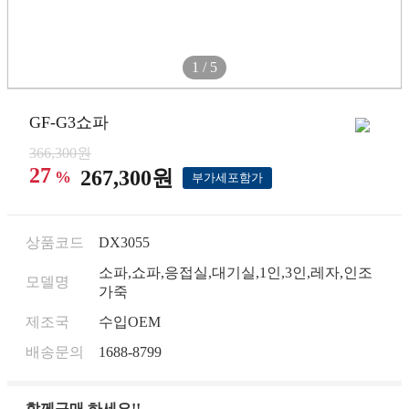
1 / 5
GF-G3쇼파
366,300원
27
267,300원
%
부가세포함가
상품코드
DX3055
소파,쇼파,응접실,대기실,1인,3인,레자,인조
모델명
가죽
제조국
수입OEM
배송문의
1688-8799
함께구매 하세요!!