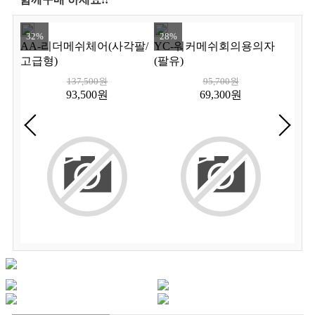
32%
28%
AA-리더메쉬체어(사각팔/
YC-워커메쉬회의용의자
고급형)
(팔유)
137,500원
95,700원
93,500원
69,300원