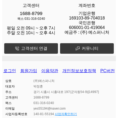
고객센터
계좌번호
1688-8799
기업은행
169103-89-704018
팩스 031-316-0240
국민은행
606001-01-419064
평일 오전 09시 ~ 오후 7시
예금주 :
(주) 예스퍼니처
주말 오전 10시 ~ 오후 4시
고객센터 연결
커뮤니티
로그인
회원가입
이용약관
개인정보보호정책
PC버전
상호
(주)예스퍼니처
대표자
박정훈
주소
경기 시흥시 시흥대로 197(군자동54-9)[14997]
고객센터
1688-8799
팩스
031-316-0240
이메일
yes55194@naver.com
사업자등록번호
140-81-55194
사업자확인하기