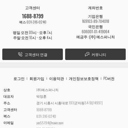
고객센터
계좌번호
1688-8799
기업은행
169103-89-704018
팩스 031-316-0240
국민은행
606001-01-419064
평일 오전 09시 ~ 오후 7시
예금주 :
(주) 예스퍼니처
주말 오전 10시 ~ 오후 4시
고객센터 연결
커뮤니티
로그인
회원가입
이용약관
개인정보보호정책
PC버전
상호
(주)예스퍼니처
대표자
박정훈
주소
경기 시흥시 시흥대로 197(군자동54-9)[14997]
고객센터
1688-8799
팩스
031-316-0240
이메일
yes55194@naver.com