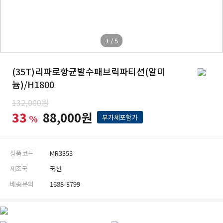
1 / 5
(35T)리파로항균발수패브릭파티션(알미
늄)/H1800
132,000원
33
88,000원
%
부가세포함가
상품코드
MR3353
제조국
국산
배송문의
1688-8799