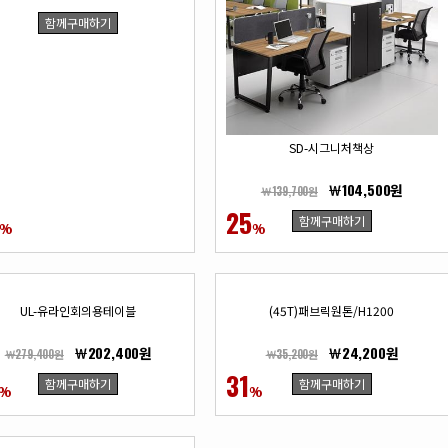
함께구매하기
SD-시그니처책상
￦104,500원
￦139,700원
25
함께구매하기
%
%
UL-유라인회의용테이블
(45T)패브릭원톤/H1200
￦202,400원
￦24,200원
￦279,400원
￦35,200원
31
함께구매하기
함께구매하기
%
%