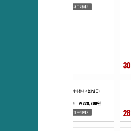
함께구매하기
27
30
%
PS-알펜회의용테이블(말굽)
￦228,800원
￦313,500원
27
28
함께구매하기
%