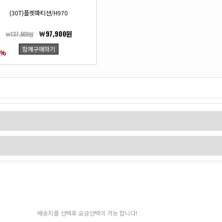
(30T)플렛파티션/H970
￦97,900원
￦137,500원
함께구매하기
%
배송지를 선택후 요금선택이 가능 합니다!