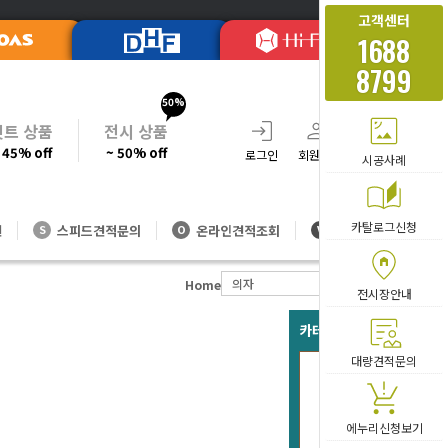
고객센터
1688
8799
50%
셋트 상품
전시 상품
 45% off
~ 50% off
로그인
회원가입
주문조회
장바
시공사례
카탈로그신청
션
스피드견적문의
온라인견적조회
대량방문견적
S
O
V
의자
메쉬의자(￦40,000~)
Home
전시장안내
카테고리 베스트 아이템
대량견적문의
MH-
84,
에누리신청보기