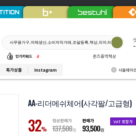
TITION
~
6
퀸즈중역책상
인기키워드
7
듀오백체어
특가상품
Instagram
시뮬레이
I
8
EL프리미엄파티션
9
발리회전의자
10
연수용테이블
AA-리더메쉬체어(사각팔/고급형)
1
비플러스의자
2
칼라철재
32
정상판매가
판매가
VAT 포함가
3
세트상품
137,500
93,500
%
원
원
4
리더풀메쉬의자