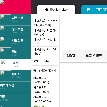
EL PAR
즐겨찾기 추가
사무브랜드
【브랜드】체어마이
Brand
스터(해외수출)
중역브랜드
【브랜드】비플러스
Executive
체어(b+)
【브랜드】듀오백기
세트상품
획전
SetGoods
【브랜드】아티스체
책상
YES BRAND
어(JC)
신상품
쿨한 이벤트
Desk
베스트 브랜드
중역CEO의자
의자
Chair
중역임원(팀장)의자
파티션
사무용의자
Partition
(￦30,000~)
회의테이블
사무용의자
Table
(￦80,000~)
책장
사무용의자
Bookcase
(￦110,000~)
메쉬의자