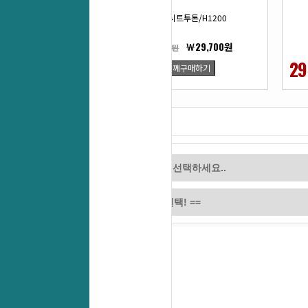
(30T)시트투톤/H1200
￦29,700원
￦40,700원
27
29
함께구매하기
%