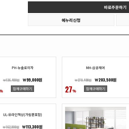
바로주문하기
에누리신청
PH-뉴솔로의자
MH-삼공체어
￦99,000원
￦203,500원
￦136,400원
￦279,400원
27
함께구매하기
함께구매하기
%
%
UL-유라인책상(가림판포함)
￦113,300원
￦162,800원