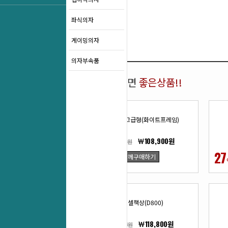
좌식의자
게이밍의자
의자부속품
함께 구매하면
좋은상품!!
KC-젠틀맨고급형(화이트프레임)
￦108,900원
￦149,600원
27
27
함께구매하기
%
FA-디셀책상(D800)
￦118,800원
￦162,800원