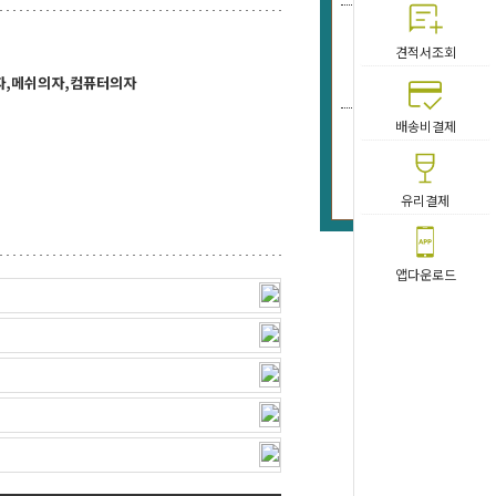
AA-리더
견적서조회
반
71,
자,메쉬의자,컴퓨터의자
배송비결제
AA-리더
60,
유리결제
앱다운로드