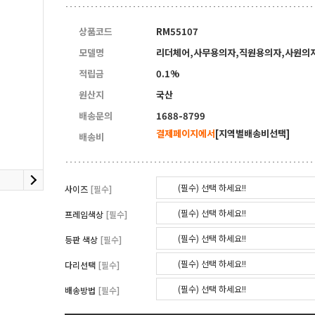
5
양면자석파티션
상품코드
RM55107
모델명
리더체어,사무용의자,직원용의자,사원의
적립금
0.1%
원산지
국산
배송문의
1688-8799
결제페이지에서
[지역별배송비선택]
배송비
(필수) 선택 하세요!!
사이즈
[필수]
(필수) 선택 하세요!!
프레임색상
[필수]
(필수) 선택 하세요!!
등판 색상
[필수]
(필수) 선택 하세요!!
다리선택
[필수]
(필수) 선택 하세요!!
배송방법
[필수]