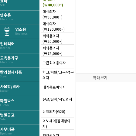
쇼파
(￦40,000~)
Sofa
메쉬의자
연수용
(￦90,000~)
Education
메쉬의자
(￦130,000~)
업소용
Business
회의용의자
(￦20,000~)
인테리어
회의용의자
Interior
(￦75,000~)
교육용가구
고급회의용의자
Education
칼라철재제품
학교/학원/교구/성구
Steel
확대보기
의자
사물함/락카
대기용로비의자
Locker
진찰/실험/작업의자
화일박스
Filebox
뉴체의자(G20)
범일금고
Safe
이노체어(침대형의
자)
사무비품
Equipment
접이식의자