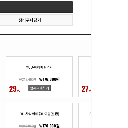
장바구니담기
MUU-에어메쉬의자
YS-최저가A급탑책상
￦176,000원
￦85,80
￦246,400원
￦117,700원
29
27
함께구매하기
함께구매하기
%
%
DH-사각회의용테이블(말굽)
FA-멜론사각회의용테이블(
￦176,000원
￦173,80
￦242,000원
￦242,000원