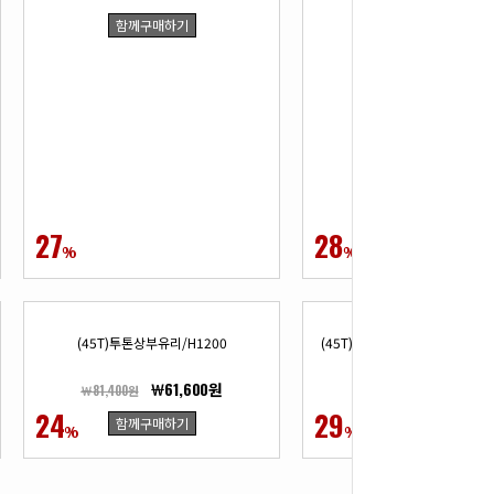
함께구매하기
함께구매하기
27
28
%
%
(45T)투톤상부유리/H1200
(45T)칼라패브릭상부유리/H120
￦61,600원
￦73,70
￦81,400원
￦104,500원
24
29
함께구매하기
함께구매하기
%
%