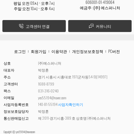
606001-01-419064
평일 오전 09시 ~ 오후 7시
예금주 :
(주) 예스퍼니처
주말 오전 10시 ~ 오후 4시
고객센터 연결
커뮤니티
로그인
회원가입
이용약관
개인정보보호정책
PC버전
상호
(주)예스퍼니처
대표자
박정훈
주소
경기 시흥시 시흥대로 197(군자동54-9)[14997]
고객센터
1688-8799
팩스
031-316-0240
이메일
yes55194@naver.com
사업자등록번호
140-81-55194
사업자확인하기
정보보호담당자
박정훈
통신판매업신고
제 2011-경기시흥-389 호 상호명 (주)예스퍼니처
Copyright ⓒ yes55194@naver.com