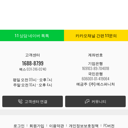
1:1 상담 네이버 톡톡
카카오채널 간편 1:1문의
고객센터
계좌번호
1688-8799
기업은행
169103-89-704018
팩스 031-316-0240
국민은행
606001-01-419064
평일 오전 09시 ~ 오후 7시
예금주 :
(주) 예스퍼니처
주말 오전 10시 ~ 오후 4시
고객센터 연결
커뮤니티
로그인
회원가입
이용약관
개인정보보호정책
PC버전