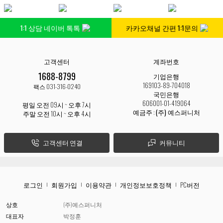
1:1 상담 네이버 톡톡
카카오채널 간편 1:1문의
고객센터
계좌번호
1688-8799
기업은행
169103-89-704018
팩스 031-316-0240
국민은행
606001-01-419064
평일 오전 09시 ~ 오후 7시
예금주 :
(주) 예스퍼니처
주말 오전 10시 ~ 오후 4시
고객센터 연결
커뮤니티
로그인
회원가입
이용약관
개인정보보호정책
PC버전
상호
(주)예스퍼니처
대표자
박정훈