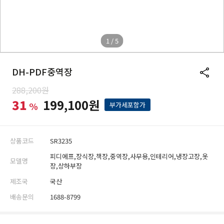
1 / 5
DH-PDF중역장
288,200원
31
199,100원
%
부가세포함가
상품코드
SR3235
피디에프,장식장,책장,중역장,사무용,인테리어,냉장고장,옷
모델명
장,상하부장
제조국
국산
배송문의
1688-8799