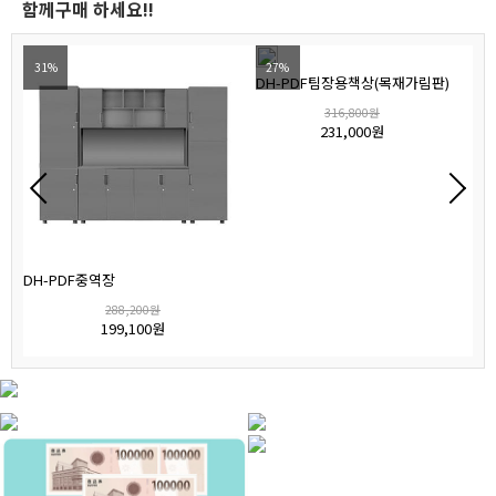
함께구매 하세요!!
31%
27%
DH-PDF팀장용책상(목재가림판)
D
316,800원
231,000원
DH-PDF중역장
288,200원
199,100원