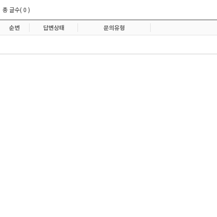
총 글수( 0 )
순번
답변상태
문의유형