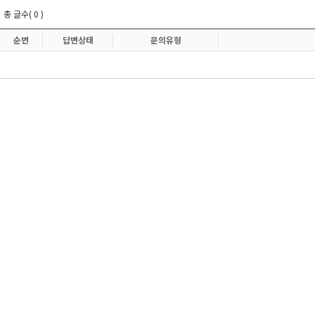
총 글수( 0 )
순번
답변상태
문의유형