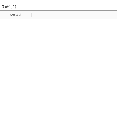
총 글수( 0 )
상품평가