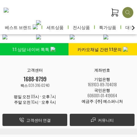
베스트 브랜드
세트상품
전시상품
특가상품
대량
1:1 상담 네이버 톡톡
카카오채널 간편 1:1문의
고객센터
계좌번호
1688-8799
기업은행
169103-89-704018
팩스 031-316-0240
국민은행
606001-01-419064
평일 오전 09시 ~ 오후 7시
예금주 :
(주) 예스퍼니처
주말 오전 10시 ~ 오후 4시
고객센터 연결
커뮤니티