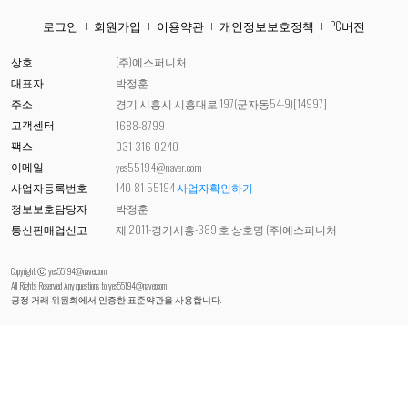
로그인
회원가입
이용약관
개인정보보호정책
PC버전
상호
(주)예스퍼니처
대표자
박정훈
주소
경기 시흥시 시흥대로 197(군자동54-9)[14997]
고객센터
1688-8799
팩스
031-316-0240
이메일
yes55194@naver.com
사업자등록번호
140-81-55194
사업자확인하기
정보보호담당자
박정훈
통신판매업신고
제 2011-경기시흥-389 호 상호명 (주)예스퍼니처
Copyright ⓒ yes55194@naver.com
All Rights Reserved Any questions to
yes55194@naver.com
공정 거래 위원회에서 인증한 표준약관을 사용합니다.