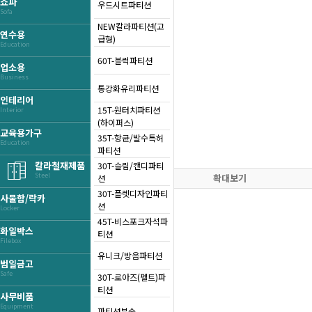
쇼파
우드시트파티션
Sofa
NEW칼라파티션(고
연수용
급형)
Education
60T-블럭파티션
업소용
Business
통강화유리파티션
인테리어
15T-원터치파티션
Interior
(하이퍼스)
교육용가구
35T-항균/발수특허
Education
파티션
칼라철재제품
30T-슬림/캔디파티
Steel
확대보기
션
30T-플렛디자인파티
사물함/락카
션
Locker
45T-비스포크자석파
화일박스
티션
Filebox
유니크/방음파티션
범일금고
Safe
30T-로아즈(펠트)파
티션
사무비품
Equipment
파티션부속