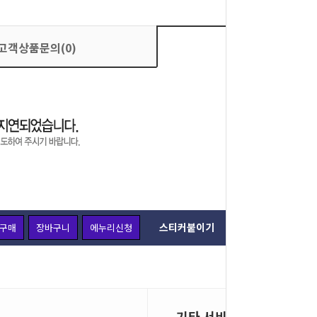
고객상품문의(0)
상품평가(0)
스티커붙이기
구매
장바구니
에누리신청
주문옵션 
기타 서비스