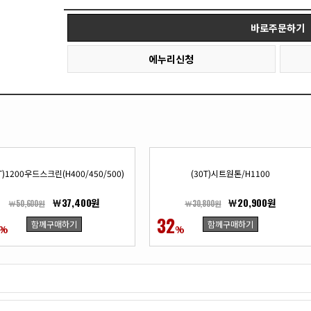
바로주문하기
에누리신청
T)1200우드스크린(H400/450/500)
(30T)시트원톤/H1100
￦37,400원
￦20,900원
￦50,600원
￦30,800원
32
함께구매하기
함께구매하기
%
%