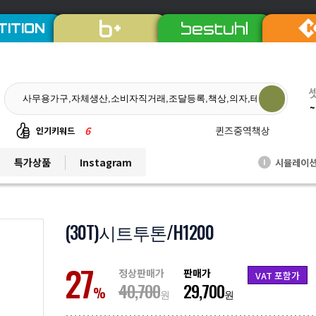
TITION
~
6
퀸즈중역책상
인기키워드
7
듀오백체어
특가상품
Instagram
시뮬레이
I
8
EL프리미엄파티션
9
발리회전의자
10
연수용테이블
(30T)시트투톤/H1200
1
비플러스의자
27
2
칼라철재
정상판매가
판매가
VAT 포함가
40,700
29,700
3
세트상품
%
원
원
4
리더풀메쉬의자