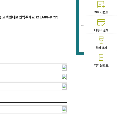
(30
견적서조회
톤/
 고객센터로 연락주세요 ☎ 1688-8799
20,
배송비결제
(30
톤/
29,
유리결제
앱다운로드