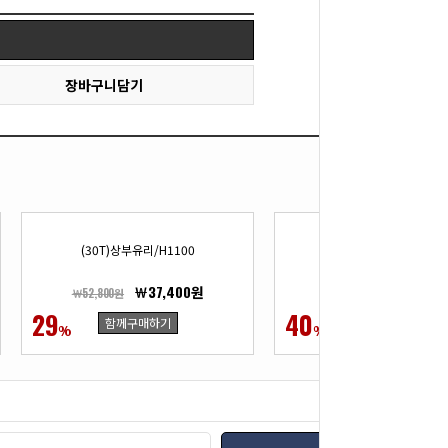
장바구니담기
(30T)상부유리/H1100
(30T)PVC안전각
￦37,400원
￦6,600
￦52,800원
￦11,000원
29
40
함께구매하기
함께구매하기
%
%