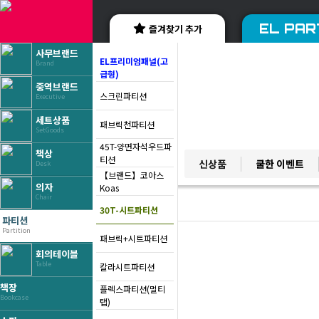
EL PAR
즐겨찾기 추가
사무브랜드
EL프리미엄패널(고
Brand
급형)
중역브랜드
스크린파티션
Executive
세트상품
패브릭천파티션
SetGoods
45T-양면자석우드파
책상
YES BRAND
티션
신상품
쿨한 이벤트
Desk
베스트 브랜드
【브랜드】코아스
의자
Koas
Chair
30T-시트파티션
파티션
Partition
패브릭+시트파티션
회의테이블
Table
칼라시트파티션
책장
플렉스파티션(멀티
Bookcase
탭)