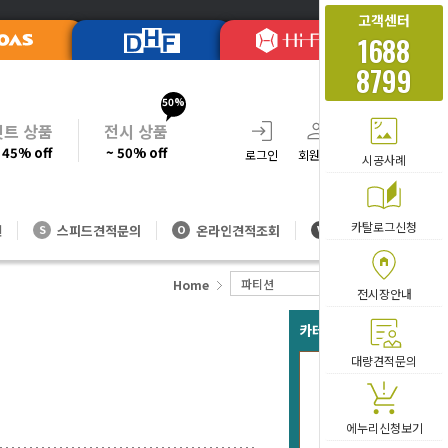
고객센터
1688
8799
50%
셋트 상품
전시 상품
 45% off
~ 50% off
로그인
회원가입
주문조회
장바
시공사례
카탈로그신청
션
스피드견적문의
온라인견적조회
대량방문견적
S
O
V
파티션
30T-시트파티션
Home
전시장안내
카테고리 베스트 아이템
대량견적문의
(30
톤/
20,
에누리신청보기