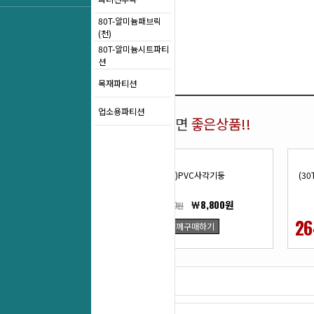
80T-알미늄패브릭
(천)
80T-알미늄시트파티
션
목재파티션
업소용파티션
함께 구매하면
좋은상품!!
(30T)PVC사각기둥
(30
￦8,800원
￦12,100원
27
26
함께구매하기
%