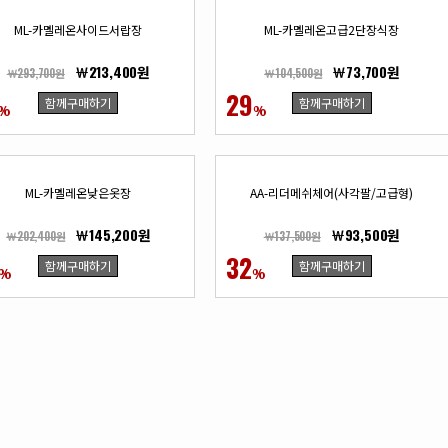
ML-카멜레온사이드서랍장
ML-카멜레온고급2단장식장
￦213,400원
￦73,700원
￦293,700원
￦104,500원
29
함께구매하기
함께구매하기
%
%
ML-카멜레온낮은옷장
AA-리더메쉬체어(사각팔/고급형)
￦145,200원
￦93,500원
￦202,400원
￦137,500원
32
함께구매하기
함께구매하기
%
%