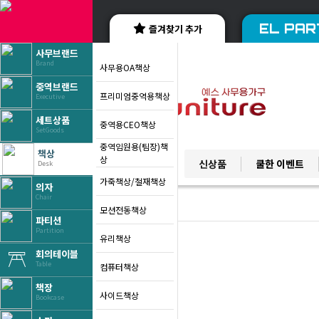
EL PAR
즐겨찾기 추가
사무브랜드
Brand
사무용OA책상
중역브랜드
프리미엄중역용책상
Executive
세트상품
중역용CEO책상
SetGoods
중역임원용(팀장)책
책상
YES BRAND
상
신상품
쿨한 이벤트
Desk
베스트 브랜드
가죽책상/철재책상
의자
Chair
모션전동책상
파티션
Partition
유리책상
회의테이블
Table
컴퓨터책상
책장
사이드책상
Bookcase