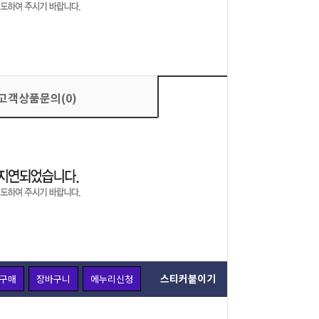
고객상품문의(0)
상품평가(0)
스티커붙이기
구매
장바구니
에누리신청
주문옵션 