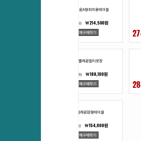
ML-카멜레온A형회의용테이블
￦214,500원
￦294,800원
27
27
함께구매하기
%
ML-카멜레온멀티옷장
￦188,100원
￦258,500원
27
28
함께구매하기
%
ML-카멜레온원형테이블
￦154,000원
￦211,200원
27
함께구매하기
%