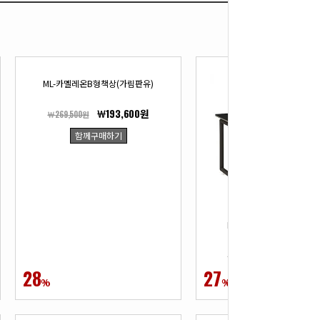
ML-카멜레온B형책상(가림판유)
￦193,600원
￦269,500원
함께구매하기
ML-카멜레온A형회의용테
￦223,30
￦308,000원
28
27
함께구매하기
%
%