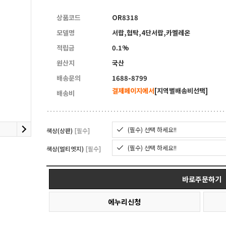
상품코드
OR8318
모델명
서랍,협탁,4단서랍,카멜레온
적립금
0.1%
원산지
국산
배송문의
1688-8799
결제페이지에서
[지역별배송비선택]
배송비
(필수) 선택 하세요!!
색상(상판)
[필수]
(필수) 선택 하세요!!
색상(멀티엣지)
[필수]
바로주문하기
에누리신청