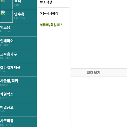
쇼파
보조책상
Sofa
이동식서랍장
연수용
Education
서류함/화일박스
업소용
Business
인테리어
Interior
교육용가구
Education
칼라철재제품
Steel
확대보기
사물함/락카
Locker
화일박스
Filebox
범일금고
Safe
사무비품
Equipment