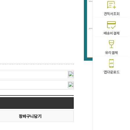
DR-
견적서조회
190
배송비결제
PO-파일
203
유리결제
앱다운로드
장바구니담기