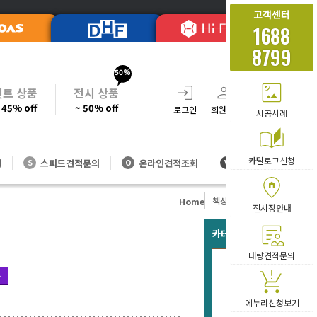
고객센터
1688
8799
50%
셋트 상품
전시 상품
 45% off
~ 50% off
로그인
회원가입
주문조회
장바
시공사례
카탈로그신청
션
스피드견적문의
온라인견적조회
대량방문견적
S
O
V
책상
서류함/
Home
전시장안내
카테고리 베스트 아이템
대량견적문의
PO-2단
가
166
에누리신청보기