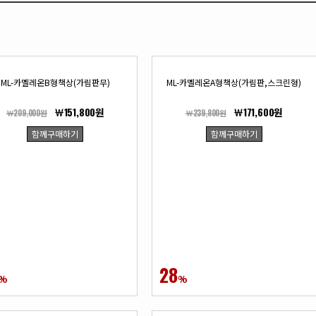
ML-카멜레온B형책상(가림판무)
ML-카멜레온A형책상(가림판,스크린형)
￦151,800원
￦171,600원
￦209,000원
￦239,800원
함께구매하기
함께구매하기
28
%
%