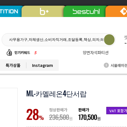
TITION
~
5
양면자석파티션
6
퀸즈중역책상
인기키워드
7
듀오백체어
특가상품
Instagram
시뮬레이
I
8
EL프리미엄파티션
9
발리회전의자
10
연수용테이블
ML-카멜레온4단서랍
1
비플러스의자
28
2
칼라철재
정상판매가
판매가
VAT 포함
236,500
170,500
3
세트상품
%
원
원
4
리더풀메쉬의자