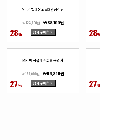
ML-카멜레온고급3단장식장
ML-카멜레온고급5단장
￦89,100원
￦118,80
￦123,200원
￦165,000원
28
28
함께구매하기
함께구매하기
%
%
MH-매틱올메쉬회의용의자
MH-350체어(화이트프레
￦96,800원
￦169,40
￦132,000원
￦233,200원
27
27
함께구매하기
함께구매하기
%
%