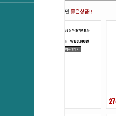
함께 구매하면
좋은상품!!
ML-카멜레온B형책상(가림판유)
￦193,600원
￦269,500원
함께구매하기
28
27
%