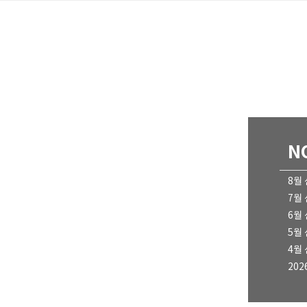
N
8월
7월
6월
5월
4월
202