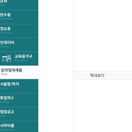
쇼파
Sofa
연수용
Education
업소용
Business
인테리어
Interior
교육용가구
Education
칼라철재제품
Steel
확대보기
사물함/락카
Locker
화일박스
Filebox
범일금고
Safe
사무비품
Equipment