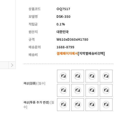
5
양면자석파티션
상품코드
OQ7517
모델명
DSK-350
적립금
0.1%
원산지
대한민국
규격
W610xD360xH1780
배송문의
1688-8799
결제페이지에서
[지역별배송비선택]
배송비
색상(원톤)
[필수]
색상(투톤 추가 변경)
[필
수]