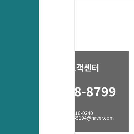
고객센터
1688-8799
fax. 031-316-0240
mail. yes55194@naver.com