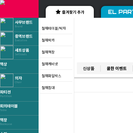
EL PAR
즐겨찾기 추가
사무브랜드
Brand
철재테이블/탁자
중역브랜드
철재락카
Executive
세트상품
철재책장
SetGoods
철재캐비넷
책상
YES BRAND
신상품
쿨한 이벤트
Desk
베스트 브랜드
철재화일박스
의자
Chair
철재침대
파티션
Partition
회의테이블
Table
책장
Bookcase