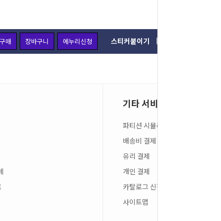
스티커붙이기
구매
장바구니
에누리신청
주문옵션 
기타 서비스
파티션 시뮬레이션
배송비 결제
유리 결제
례
개인 결제
료
카탈로그 신청
사이트맵