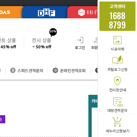
고객센터
1688
8799
50%
셋트 상품
전시 상품
 45% off
~ 50% off
로그인
회원가입
주문조회
장바
시공사례
카탈로그신청
션
스피드견적문의
온라인견적조회
대량방문견적
S
O
V
Home
전시장안내
카테고리 베스트 아이템
대량견적문의
가
3X6
217
에누리신청보기