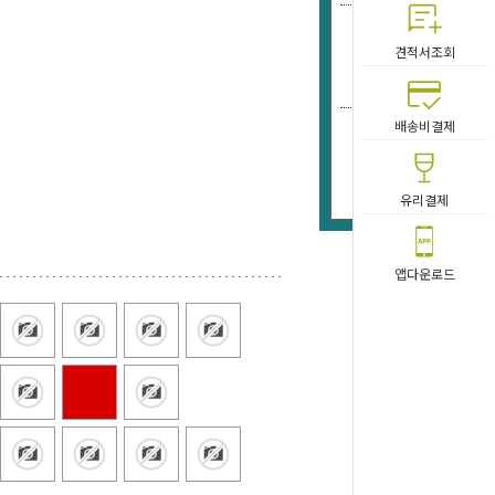
6
견적서조회
292
배송비결제
NTK- 
171
유리결제
앱다운로드