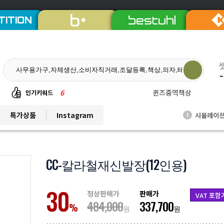
TITION
~
6
퀸즈중역책상
인기키워드
7
듀오백체어
특가상품
Instagram
시뮬레이
I
8
EL프리미엄파티션
9
발리회전의자
10
연수용테이블
CC-칼라철재신발장(12인용)
1
비플러스의자
30
2
칼라철재
정상판매가
판매가
VAT 포함
484,000
337,700
3
세트상품
%
원
원
4
리더풀메쉬의자