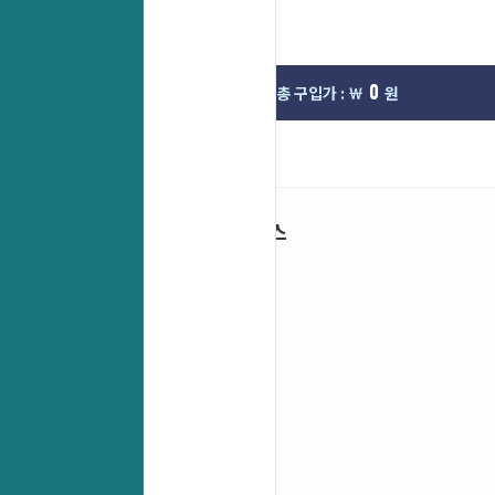
0
0
선택한옵션 :
총 구입가 : ￦
원
인기 서비스
베스트
신상품
세트상품
직수입특가