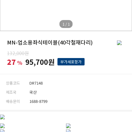
1 / 1
MN-업소용좌식테이블(40각철재다리)
132,000원
27
95,700원
%
부가세포함가
상품코드
DR7148
제조국
국산
배송문의
1688-8799