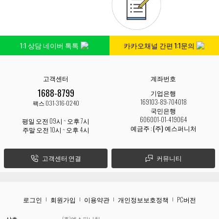
1:1 상담 네이버 톡톡
카카오채널 간편 1:1문의
고객센터
계좌번호
1688-8799
기업은행
169103-89-704018
팩스 031-316-0240
국민은행
606001-01-419064
평일 오전 09시 ~ 오후 7시
예금주 :
(주) 예스퍼니처
주말 오전 10시 ~ 오후 4시
고객센터 연결
커뮤니티
로그인
회원가입
이용약관
개인정보보호정책
PC버전
상호
(주)예스퍼니처