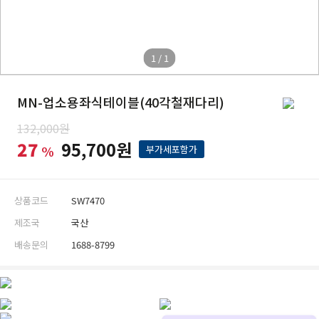
1 / 1
MN-업소용좌식테이블(40각철재다리)
132,000원
27
95,700원
%
부가세포함가
상품코드
SW7470
제조국
국산
배송문의
1688-8799