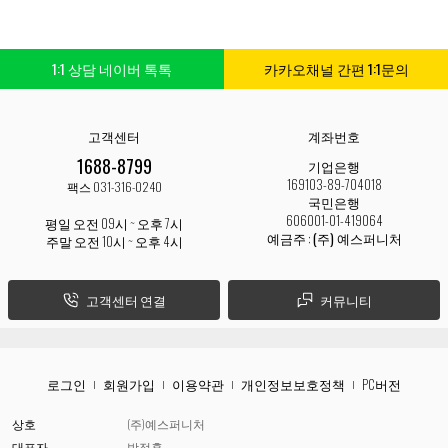
1:1 상담 네이버 톡톡
카카오채널 간편 1:1문의
고객센터
계좌번호
1688-8799
기업은행
169103-89-704018
팩스 031-316-0240
국민은행
606001-01-419064
평일 오전 09시 ~ 오후 7시
예금주 :
(주) 예스퍼니처
주말 오전 10시 ~ 오후 4시
고객센터 연결
커뮤니티
로그인
회원가입
이용약관
개인정보보호정책
PC버전
상호
(주)예스퍼니처
대표자
박정훈