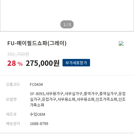
1 / 5
FU-메이필드쇼파(그레이)
381,700원
28
275,000원
%
부가세포함가
상품코드
FC0434
SF-8093,사무용가구,사무실가구,중역가구,중역실가구,응접
모델명
실가구,응접가구,사무용소파,사무용쇼파,인조가즉쇼파,인조
가죽소파
제조국
수입OEM
배송문의
1688-8799