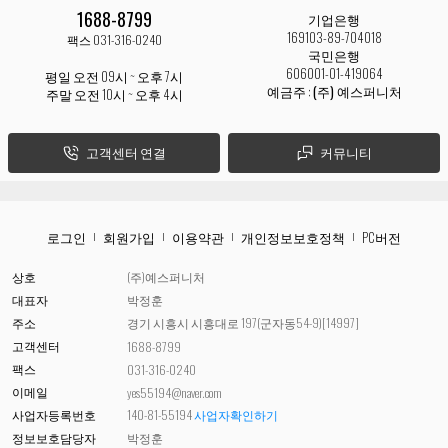
1688-8799
기업은행
169103-89-704018
팩스 031-316-0240
국민은행
606001-01-419064
평일 오전 09시 ~ 오후 7시
예금주 :
(주) 예스퍼니처
주말 오전 10시 ~ 오후 4시
고객센터 연결
커뮤니티
로그인
회원가입
이용약관
개인정보보호정책
PC버전
상호
(주)예스퍼니처
대표자
박정훈
주소
경기 시흥시 시흥대로 197(군자동54-9)[14997]
고객센터
1688-8799
팩스
031-316-0240
이메일
yes55194@naver.com
사업자등록번호
140-81-55194
사업자확인하기
정보보호담당자
박정훈