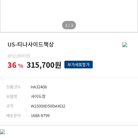
1 / 3
US-티나사이드책상
492,800원
36
315,700원
%
부가세포함가
상품코드
HA32408
모델명
사이드장
규격
W1500XD500xH632
배송문의
1688-8799