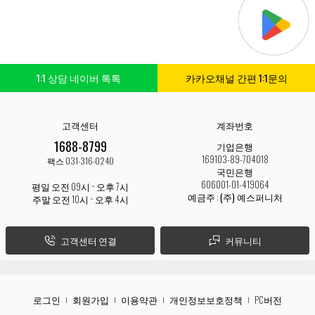
1:1 상담 네이버 톡톡
카카오채널 간편 1:1문의
고객센터
계좌번호
1688-8799
기업은행
169103-89-704018
팩스 031-316-0240
국민은행
606001-01-419064
평일 오전 09시 ~ 오후 7시
예금주 :
(주) 예스퍼니처
주말 오전 10시 ~ 오후 4시
고객센터 연결
커뮤니티
로그인
회원가입
이용약관
개인정보보호정책
PC버전