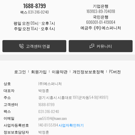
1688-8799
기업은행
169103-89-704018
팩스 031-316-0240
국민은행
606001-01-419064
평일 오전 09시 ~ 오후 7시
예금주 :
(주) 예스퍼니처
주말 오전 10시 ~ 오후 4시
고객센터 연결
커뮤니티
로그인
회원가입
이용약관
개인정보보호정책
PC버전
상호
(주)예스퍼니처
대표자
박정훈
주소
경기 시흥시 시흥대로 197(군자동54-9)[14997]
고객센터
1688-8799
팩스
031-316-0240
이메일
yes55194@naver.com
사업자등록번호
140-81-55194
사업자확인하기
정보보호담당자
박정훈