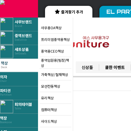
EL PAR
즐겨찾기 추가
사무브랜드
Brand
사무용OA책상
중역브랜드
프리미엄중역용책상
Executive
세트상품
중역용CEO책상
SetGoods
중역임원용(팀장)책
책상
YES BRAND
상
신상품
쿨한 이벤트
Desk
베스트 브랜드
가죽책상/철재책상
의자
Chair
모션전동책상
파티션
Partition
유리책상
회의테이블
Table
컴퓨터책상
책장
사이드책상
Bookcase