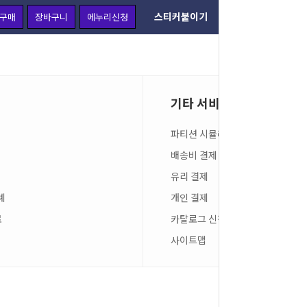
스티커붙이기
구매
장바구니
에누리신청
주문옵션 
기타 서비스
파티션 시뮬레이션
배송비 결제
유리 결제
례
개인 결제
료
카탈로그 신청
사이트맵