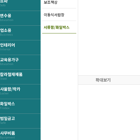
쇼파
보조책상
Sofa
이동식서랍장
연수용
Education
서류함/화일박스
업소용
Business
인테리어
Interior
교육용가구
Education
칼라철재제품
Steel
확대보기
사물함/락카
Locker
화일박스
Filebox
범일금고
Safe
사무비품
Equipment