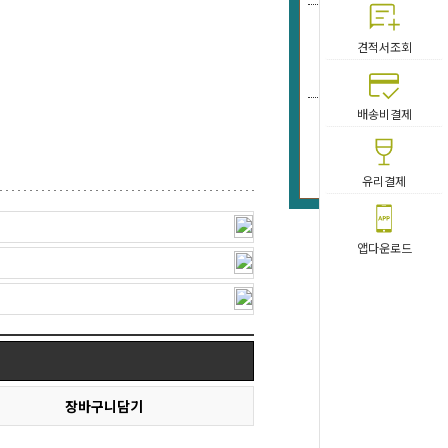
DR-
견적서조회
190
배송비결제
PO-파일
203
유리결제
앱다운로드
장바구니담기