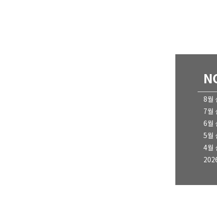
N
8월
7월
6월
5월
4월
202