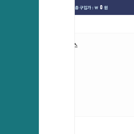
0
0
선택한옵션 :
총 구입가 : ￦
원
인기 서비스
베스트
신상품
세트상품
직수입특가