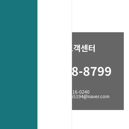
고객센터
1688-8799
fax. 031-316-0240
mail. yes55194@naver.com