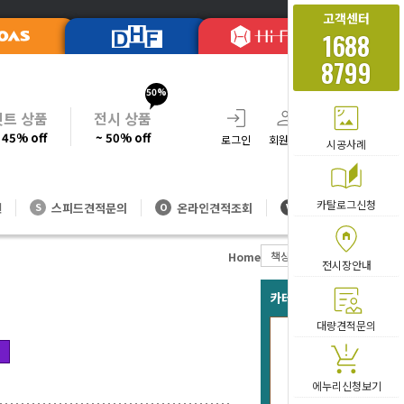
고객센터
1688
8799
50%
셋트 상품
전시 상품
 45% off
~ 50% off
로그인
회원가입
주문조회
장바
시공사례
카탈로그신청
션
스피드견적문의
온라인견적조회
대량방문견적
S
O
V
책상
서류함/
Home
전시장안내
카테고리 베스트 아이템
대량견적문의
PO-2단
166
에누리신청보기