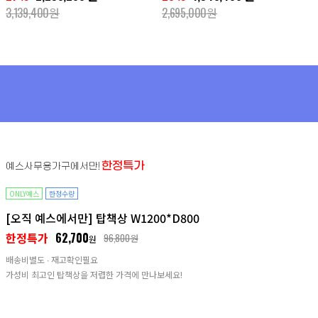
3,139,400원
2,695,000원
한정특가
예스사무용가구에서만!
ONLY예스
한정수량
[오직 예스에서만] 탑책상 W1200*D800
한정특가
62,700
96,800원
원
배송비별도 ∙ 재고확인필요
가성비 최고인 탑책상을 저렵한 가격에 만나보세요!