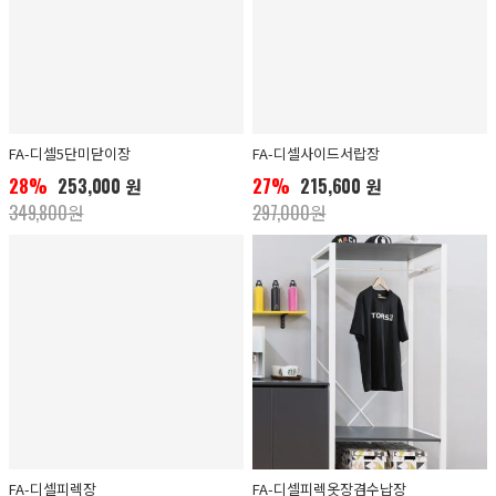
FA-디셀5단미닫이장
FA-디셀사이드서랍장
28%
253,000 원
27%
215,600 원
349,800원
297,000원
FA-디셀피렉장
FA-디셀피렉옷장겸수납장