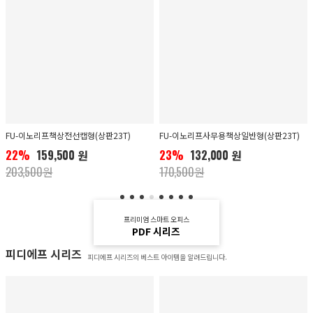
FU-이노리프책상전선캡형(상판23T)
FU-이노리프사무용책상일반형(상판23T)
22%
159,500 원
23%
132,000 원
203,500원
170,500원
프리미엄 스마트 오피스
PDF 시리즈
피디에프 시리즈
피디에프 시리즈의 베스트 아이템을 알려드립니다.