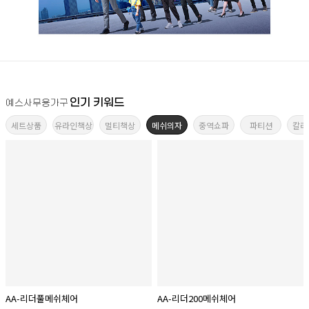
인기 키워드
예스사무용가구
세트상품
유라인책상
멀티책상
메쉬의자
중역쇼파
파티션
칼라
AA-리더풀메쉬체어
AA-리더200메쉬체어