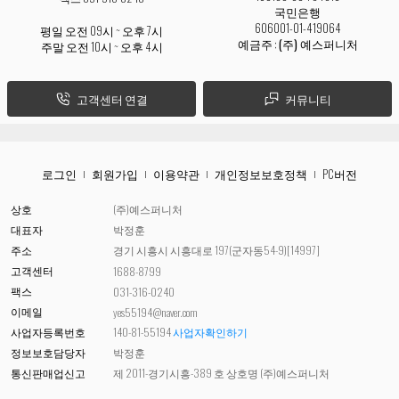
국민은행
606001-01-419064
평일 오전 09시 ~ 오후 7시
예금주 :
(주) 예스퍼니처
주말 오전 10시 ~ 오후 4시
고객센터 연결
커뮤니티
로그인
회원가입
이용약관
개인정보보호정책
PC버전
상호
(주)예스퍼니처
대표자
박정훈
주소
경기 시흥시 시흥대로 197(군자동54-9)[14997]
고객센터
1688-8799
팩스
031-316-0240
이메일
yes55194@naver.com
사업자등록번호
140-81-55194
사업자확인하기
정보보호담당자
박정훈
통신판매업신고
제 2011-경기시흥-389 호 상호명 (주)예스퍼니처