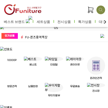
3
[2인세트]PS-알펜L자책상세트
4
AA-리더풀메쉬체어
베스트 브랜드
세트상품
전시상품
특가상품
대량
5
45T)양면자석우드파티션/H1160(PVC)
6
FU-퀸즈중역책상
인기상품
7
AA-예스체어회의용(팔무/텐션형)
8
[T02WHF]S02메쉬의자(대)~화이트프레..
10000P
베스트
타임딜
레이아웃
9
SD-발리회전의자
온라인견적
10
SD-1800A펀치연수용테이블(23T각상판/..
방문견적
납품현장
무료배송
전시장
1
(EL500)67T시스템패널5
무이자할부