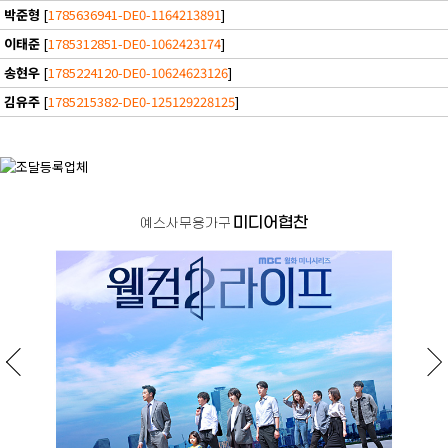
박준형
[
1785636941-DE0-1164213891
]
이태준
[
1785312851-DE0-1062423174
]
송현우
[
1785224120-DE0-10624623126
]
김유주
[
1785215382-DE0-125129228125
]
미디어협찬
예스사무용가구