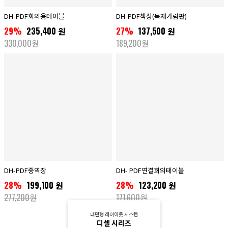
DH-PDF회의용테이블
DH-PDF책상(목재가림판)
29%
235,400 원
27%
137,500 원
330,000원
189,200원
DH-PDF중역장
DH- PDF연결회의테이블
28%
199,100 원
28%
123,200 원
277,200원
171,600원
대면형 레이아웃 시스템
디셀 시리즈