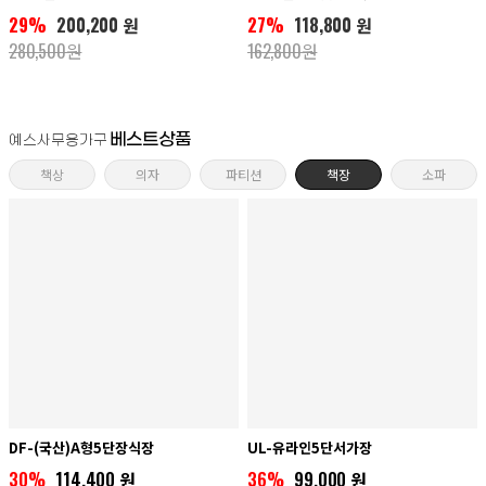
29%
200,200 원
27%
118,800 원
280,500원
162,800원
베스트상품
예스사무용가구
책상
의자
파티션
책장
소파
DF-(국산)A형5단장식장
UL-유라인5단서가장
30%
114,400 원
36%
99,000 원