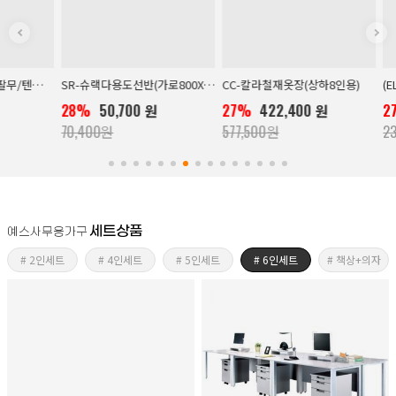
SR-슈랙다용도선반(가로800X깊이400mm)
CC-칼라철재옷장(상하8인용)
(EL400)49
28%
50,700 원
27%
422,400 원
27%
172,
70,400원
577,500원
237,600원
세트상품
예스사무용가구
# 2인세트
# 4인세트
# 5인세트
# 6인세트
# 책상+의자