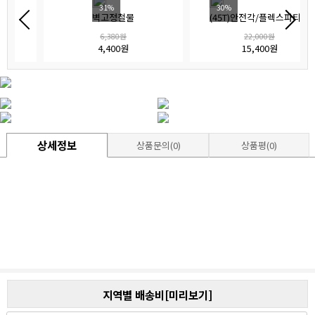
31%
30%
벽고정철물
(45T)안전각/플렉스파티션
6,380원
22,000원
4,400원
15,400원
상세정보
상품문의(0)
상품평(0)
지역별 배송비[미리보기]