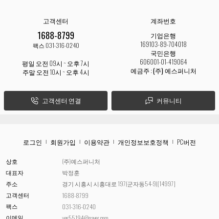
고객센터
계좌번호
1688-8799
기업은행
169103-89-704018
팩스 031-316-0240
국민은행
606001-01-419064
평일 오전 09시 ~ 오후 7시
예금주 :
(주) 예스퍼니처
주말 오전 10시 ~ 오후 4시
고객센터 연결
커뮤니티
로그인
회원가입
이용약관
개인정보보호정책
PC버전
상호
(주)예스퍼니처
대표자
박정훈
주소
경기 시흥시 시흥대로 197(군자동54-9)[14997]
고객센터
1688-8799
팩스
031-316-0240
이메일
yes55194@naver.com