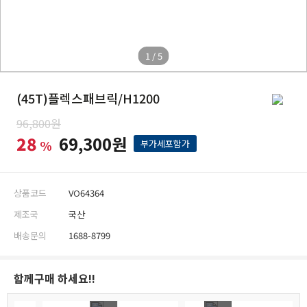
1 / 5
(45T)플렉스패브릭/H1200
96,800원
28
69,300원
%
부가세포함가
상품코드
VO64364
제조국
국산
배송문의
1688-8799
함께구매 하세요!!