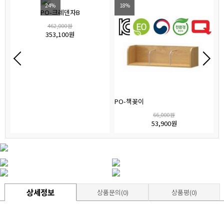
24%
18%
PO-크레덴자B
462,000원
353,100원
PO-책꽂이
66,000원
53,900원
상세정보
상품문의(0)
상품평(0)