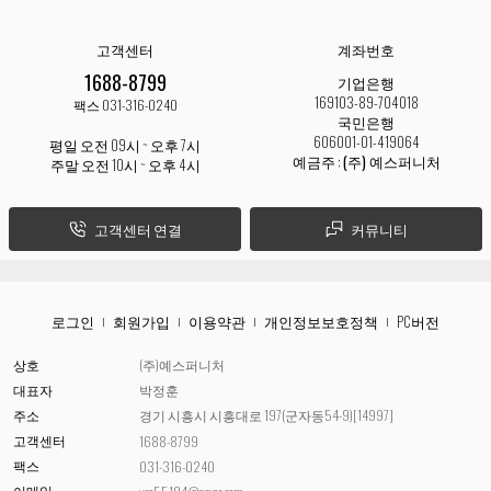
고객센터
계좌번호
1688-8799
기업은행
169103-89-704018
팩스 031-316-0240
국민은행
606001-01-419064
평일 오전 09시 ~ 오후 7시
예금주 :
(주) 예스퍼니처
주말 오전 10시 ~ 오후 4시
고객센터 연결
커뮤니티
로그인
회원가입
이용약관
개인정보보호정책
PC버전
상호
(주)예스퍼니처
대표자
박정훈
주소
경기 시흥시 시흥대로 197(군자동54-9)[14997]
고객센터
1688-8799
팩스
031-316-0240
이메일