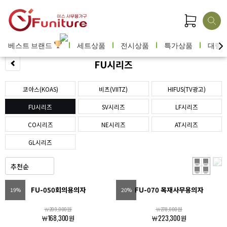
베스트 브랜드
세트상품
전시상품
특가상품
대량
FU시리즈
코아스(KOAS)
비츠(VIITZ)
HIFUS(TV광고)
FU시리즈
SV시리즈
LF시리즈
CO시리즈
NE시리즈
AT시리즈
GL시리즈
FU-050회의용의자
FU-070 목재사무용의자
19%
20%
￦209,000원
￦278,000원
￦168,300원
￦223,300원