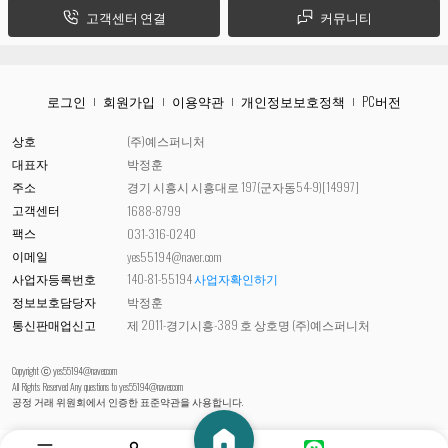
고객센터 연결
커뮤니티
로그인
회원가입
이용약관
개인정보보호정책
PC버전
상호
(주)예스퍼니처
대표자
박정훈
주소
경기 시흥시 시흥대로 197(군자동54-9)[14997]
고객센터
1688-8799
팩스
031-316-0240
이메일
yes55194@naver.com
사업자등록번호
140-81-55194
사업자확인하기
정보보호담당자
박정훈
통신판매업신고
제 2011-경기시흥-389 호 상호명 (주)예스퍼니처
Copyright ⓒ yes55194@naver.com
All Rights Reserved Any questions to
yes55194@naver.com
공정 거래 위원회에서 인증한 표준약관을 사용합니다.