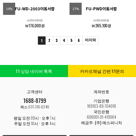
FU-WD-2003이동서랍
FU-PWD이동서랍
19%
27%
￦218,000원
￦362,000원
￦176,000원
￦265,100원
2
3
4
5
6
마지막
1
1:1 상담 네이버 톡톡
카카오채널 간편 1:1문의
고객센터
계좌번호
1688-8799
기업은행
169103-89-704018
팩스 031-316-0240
국민은행
606001-01-419064
평일 오전 09시 ~ 오후 7시
예금주 :
(주) 예스퍼니처
주말 오전 10시 ~ 오후 4시