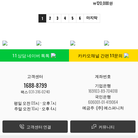
￦120,000원
2
3
4
5
6
마지막
1
1:1 상담 네이버 톡톡
카카오채널 간편 1:1문의
고객센터
계좌번호
1688-8799
기업은행
169103-89-704018
팩스 031-316-0240
국민은행
606001-01-419064
평일 오전 09시 ~ 오후 7시
예금주 :
(주) 예스퍼니처
주말 오전 10시 ~ 오후 4시
고객센터 연결
커뮤니티