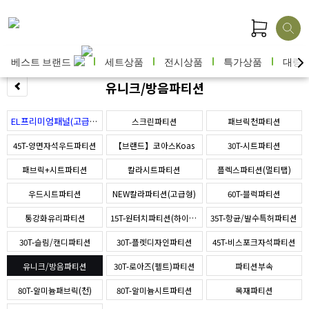
베스트 브랜드
세트상품
전시상품
특가상품
대량
유니크/방음파티션
EL프리미엄패널(고급형)
스크린파티션
패브릭천파티션
45T-양면자석우드파티션
【브랜드】코아스Koas
30T-시트파티션
패브릭+시트파티션
칼라시트파티션
플렉스파티션(멀티탭)
우드시트파티션
NEW칼라파티션(고급형)
60T-블럭파티션
통강화유리파티션
15T-원터치파티션(하이퍼스)
35T-항균/발수특허파티션
30T-슬림/캔디파티션
30T-플렛디자인파티션
45T-비스포크자석파티션
유니크/방음파티션
30T-로아즈(펠트)파티션
파티션부속
80T-알미늄패브릭(천)
80T-알미늄시트파티션
목재파티션