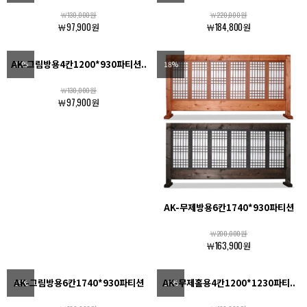
￦130,000원
￦220,000원
￦97,900원
￦184,800원
AK-그림방용4칸1200*930파티션..
25%
18%
￦130,000원
￦97,900원
AK-무제방용6칸1740*930파티션
￦200,000원
￦163,900원
AK-그림방용6칸1740*930파티션
AK-무제홀용4칸1200*1230파티..
18%
18%