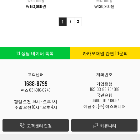
￦200,000원
￦160,000원
￦163,900원
￦130,900원
2
3
1
1:1 상담 네이버 톡톡
카카오채널 간편 1:1문의
고객센터
계좌번호
1688-8799
기업은행
169103-89-704018
팩스 031-316-0240
국민은행
606001-01-419064
평일 오전 09시 ~ 오후 7시
예금주 :
(주) 예스퍼니처
주말 오전 10시 ~ 오후 4시
고객센터 연결
커뮤니티