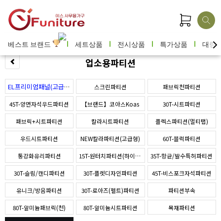
베스트 브랜드
세트상품
전시상품
특가상품
대량
업소용파티션
EL프리미엄패널(고급형)
스크린파티션
패브릭천파티션
45T-양면자석우드파티션
【브랜드】코아스Koas
30T-시트파티션
패브릭+시트파티션
칼라시트파티션
플렉스파티션(멀티탭)
우드시트파티션
NEW칼라파티션(고급형)
60T-블럭파티션
통강화유리파티션
15T-원터치파티션(하이퍼스)
35T-항균/발수특허파티션
30T-슬림/캔디파티션
30T-플렛디자인파티션
45T-비스포크자석파티션
유니크/방음파티션
30T-로아즈(펠트)파티션
파티션부속
80T-알미늄패브릭(천)
80T-알미늄시트파티션
목재파티션