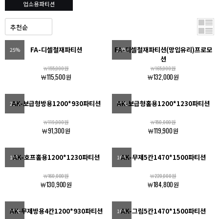
업소용파티션
FA-디셀철재파티션
FA-디셀철재파티션(망입유리)프로모
25%
20%
션
￦155,000원
￦165,000원
￦115,500원
￦132,000원
AK-보급형방용1200*930파티션
AK-보급형홀용1200*1230파티션
23%
20%
￦119,000원
￦150,000원
￦91,300원
￦119,900원
AK-호프홀용1200*1230파티션
AK-무제5칸1470*1500파티션
18%
16%
￦160,000원
￦220,000원
￦130,900원
￦184,800원
AK-무제방용4칸1200*930파티션
AK-그림5칸1470*1500파티션
25%
16%